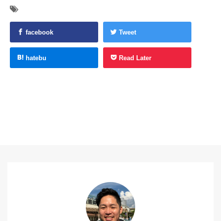
facebook
Tweet
hatebu
Read Later